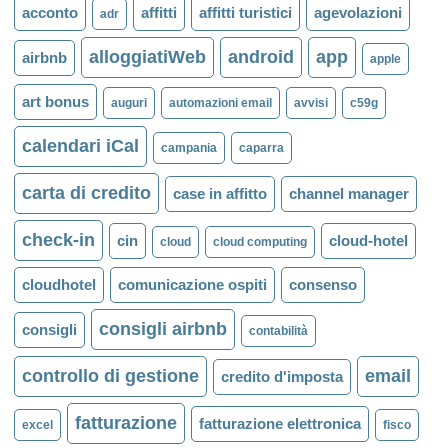
acconto
affitti
affitti turistici
agevolazioni
adr
alloggiatiWeb
android
app
airbnb
apple
art bonus
auguri
automazioni email
avvisi
c59g
calendari iCal
campania
caparra
carta di credito
case in affitto
channel manager
check-in
cin
cloud-hotel
cloud
cloud computing
cloudhotel
comunicazione ospiti
consenso
consigli airbnb
consigli
contabilità
controllo di gestione
email
credito d'imposta
fatturazione
fatturazione elettronica
excel
fisco