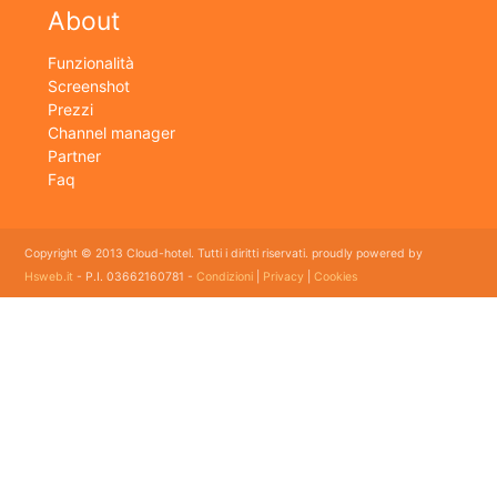
About
Funzionalità
Screenshot
Prezzi
Channel manager
Partner
Faq
Copyright © 2013 Cloud-hotel. Tutti i diritti riservati. proudly powered by
Hsweb.it
- P.I. 03662160781 -
Condizioni
|
Privacy
|
Cookies
Sei alla ricerca di un buon software per il tuo Hotel? Il software gestionale hotel completo e
flessibile che soddisfa e esigenze di organizzazione e controllo delle strutture ricettive con
booking online e revenue management, cloud hotel e' un software gestionale completo e
facile da usare per hotel, b&b, agriturismi, campeggi, case vacanze. Il gestionale b&b che
cercavi semplice da usare esiste ed è cloud!
E' lo strumento perfetto per la gestione online di piccoli e grandi Hotel, Alberghi, bed and
breakfast, Agriturismi, Pensioni, Affittacamere; tra le sue funzioni principali: catalogo
camere, planning prenotazioni, rubrica clienti, schedine di pubblica sicurezza, modelli istat
mensile e giornaliero, web checkin.