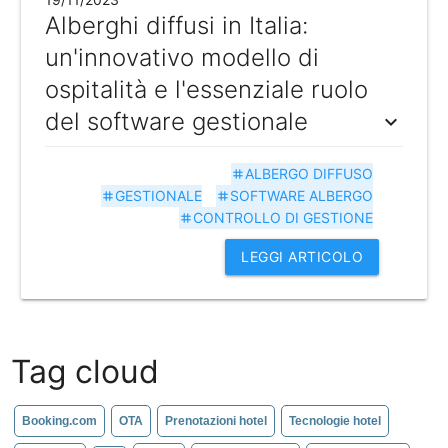
Alberghi diffusi in Italia:
un'innovativo modello di
ospitalità e l'essenziale ruolo
del software gestionale
expand_more
ALBERGO DIFFUSO
tag
GESTIONALE
SOFTWARE ALBERGO
tag
tag
CONTROLLO DI GESTIONE
tag
LEGGI ARTICOLO
Tag cloud
Booking.com
OTA
Prenotazioni hotel
Tecnologie hotel