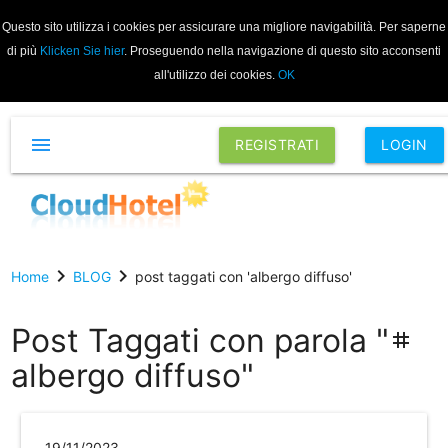
Questo sito utilizza i cookies per assicurare una migliore navigabilità. Per saperne
di più
Klicken Sie hier
. Proseguendo nella navigazione di questo sito acconsenti
all'utilizzo dei cookies.
OK
menu
REGISTRATI
LOGIN
chevron_right
chevron_right
Home
BLOG
post taggati con 'albergo diffuso'
Post Taggati con parola "
tag
albergo diffuso"
19/11/2023