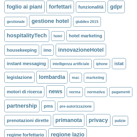
foglio ai piani
forfettari
gdpr
funzionalità
gestione hotel
gestionale
giubileo 2015
hospitalityTech
hotel marketing
hotel
innovazioneHotel
housekeeping
imo
instant messaging
istat
intelligenza artificiale
iphone
lombardia
legislazione
mac
marketing
news
motori di ricerca
norma
normativa
pagamenti
partnership
pms
pre-autorizzazione
primanota
privacy
prenotazioni dirette
pulizie
regione lazio
regime forfettario