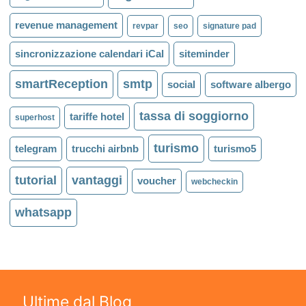
revenue management
revpar
seo
signature pad
sincronizzazione calendari iCal
siteminder
smartReception
smtp
social
software albergo
tassa di soggiorno
tariffe hotel
superhost
turismo
telegram
trucchi airbnb
turismo5
tutorial
vantaggi
voucher
webcheckin
whatsapp
Ultime dal Blog