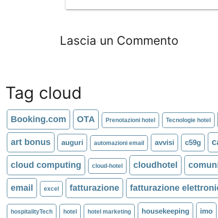
Lascia un Commento
Tag cloud
Booking.com
OTA
Prenotazioni hotel
Tecnologie hotel
art bonus
c
auguri
avvisi
c59g
automazioni email
cloud computing
cloudhotel
comuni
cloud-hotel
email
fatturazione
fatturazione elettron
excel
housekeeping
imo
hospitalityTech
hotel
hotel marketing