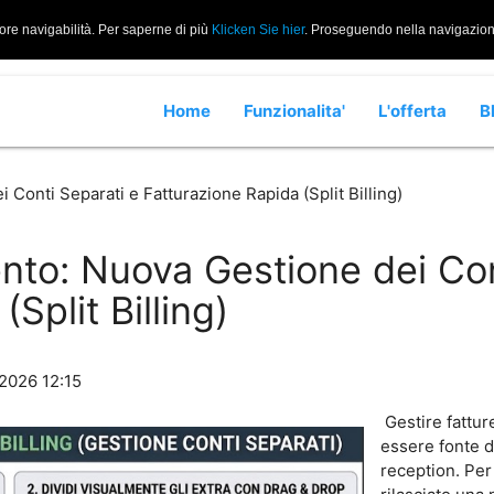
iore navigabilità. Per saperne di più
Klicken Sie hier
. Proseguendo nella navigazione 
Home
Funzionalita'
L'offerta
B
Conti Separati e Fatturazione Rapida (Split Billing)
nto: Nuova Gestione dei Con
Split Billing)
/2026 12:15
Gestire fattu
essere fonte d
reception. Per