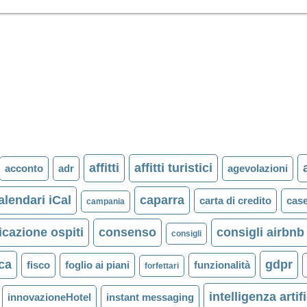
affitti
affitti turistici
acconto
adr
agevolazioni
alendari iCal
caparra
carta di credito
case
campania
cazione ospiti
consenso
consigli airbnb
consigli
ica
gdpr
fisco
foglio ai piani
funzionalità
forfettari
intelligenza artif
innovazioneHotel
instant messaging