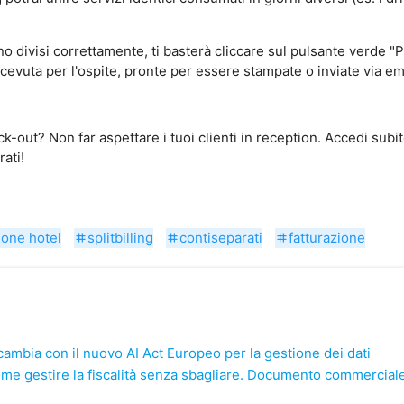
ono divisi correttamente, ti basterà cliccare sul pulsante verde
icevuta per l'ospite, pronte per essere stampate o inviate via em
-out? Non far aspettare i tuoi clienti in reception. Accedi subi
rati!
ione hotel
splitbilling
contiseparati
fatturazione
tag
tag
tag
a cambia con il nuovo AI Act Europeo per la gestione dei dati
ome gestire la fiscalità senza sbagliare. Documento commerciale,