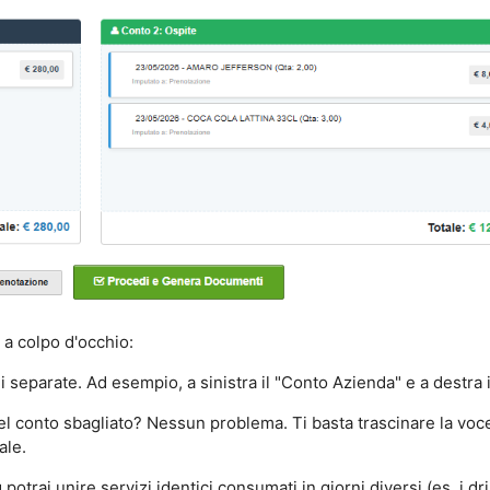
 a colpo d'occhio:
i separate. Ad esempio, a sinistra il "Conto Azienda" e a destra 
nel conto sbagliato? Nessun problema. Ti basta trascinare la voce 
ale.
potrai unire servizi identici consumati in giorni diversi (es. i dri