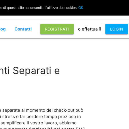
di questo sito acconsenti all'utilizzo dei cookies.
OK
log
Contatti
o effettua il
REGISTRATI
LOGIN
ti Separati e
re separate al momento del check-out può
i stress e far perdere tempo prezioso in
 semplificare il vostro lavoro, abbiamo