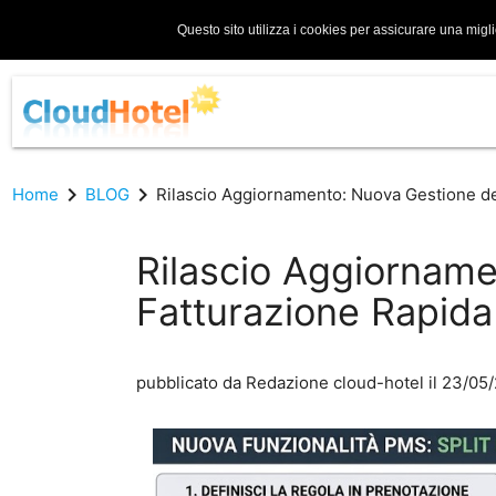
Questo sito utilizza i cookies per assicurare una migl
chevron_right
chevron_right
Home
BLOG
Rilascio Aggiornamento: Nuova Gestione dei 
Rilascio Aggiorname
Fatturazione Rapida (
pubblicato da
Redazione cloud-hotel
il 23/05