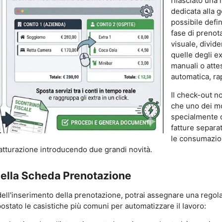
rilasciato una
dedicata alla 
possibile defin
fase di prenot
visuale, divid
quelle degli ex
manuali o atte
automatica, ra
Il check-out n
che uno dei mo
specialmente q
fatture separat
le consumazion
fatturazione introducendo due grandi novità.
nella Scheda Prenotazione
ell'inserimento della prenotazione, potrai assegnare una regola 
tato le casistiche più comuni per automatizzare il lavoro: