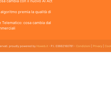
 Cosa cambia con il nuovo AI Act
lgoritmo premia la qualità di
 Telematico: cosa cambia dal
ommerciali
iservati. proudly powered by
Hsweb.it
- P.I. 03662160781 -
Condizioni
|
Privacy
|
Cook
 flessibile che soddisfa e esigenze di organizzazione e controllo delle strutture ricettive con
emplice da usare esiste ed è cloud!
kfast, Agriturismi, Pensioni, Affittacamere; tra le sue funzioni principali: catalogo camere, plan
akfast ed agriturismo con tutte le funzioni dei grandi gestionali ad un prezzo accessibile con m
icurezza e innovazione. Oltretutto fino a 5 camere il gestionale hotel è gratuito.
rutture ricettive con molte camere. cloud Hotel è un software di gestione alberghiera funzion
icerca di un software di gestione per appartamenti turistici prova subito cloud hotel, il gestio