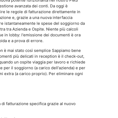
 nuova potente funzionalità nel nostro PMS
gestione avanzata dei conti. Da oggi è
ire le regole di fatturazione direttamente in
azione e, grazie a una nuova interfaccia
ere istantaneamente le spese del soggiorno da
tra tra Azienda e Ospite. Niente più calcoli
se in lobby: l'emissione dei documenti è ora
pida e a prova di errore.
on è mai stato così semplice Sappiamo bene
menti più delicati in reception è il check-out,
uando un ospite viaggia per lavoro e richiede
e per il soggiorno (a carico dell'azienda) e per
i extra (a carico proprio). Per eliminare ogni
di fatturazione specifica grazie al nuovo