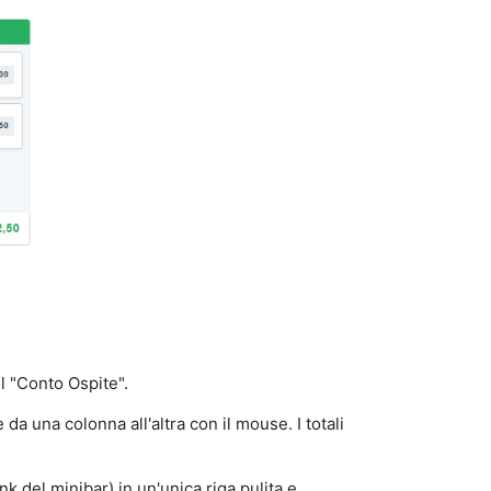
il "Conto Ospite".
da una colonna all'altra con il mouse. I totali
nk del minibar) in un'unica riga pulita e