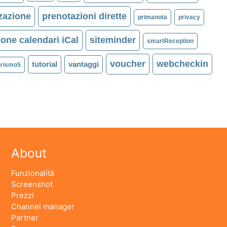
zazione
prenotazioni dirette
primanota
privacy
ione calendari iCal
siteminder
smartReception
voucher
webcheckin
tutorial
vantaggi
urismo5
About
Funzionalità
Screenshot
Prezzi
Channel manager
Partner