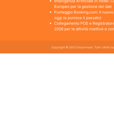
Intelligenza Artificiale in Hotel:
Europeo per la gestione dei dati
Punteggio Booking.com: Il nuovo a
oggi (e punisce il passato)
Collegamento POS e Registratore
2026 per le attività ricettive e c
Copyright © 2013 Cloud-hotel. Tutti i diritti r
Sei alla ricerca di un buon software per il tuo Hotel? Il software gestionale hotel completo e
da usare per hotel, b&b, agriturismi, campeggi, case vacanze. Il gestionale b&b che cercavi s
E' lo strumento perfetto per la gestione online di piccoli e grandi Hotel, Alberghi, bed and brea
giornaliero, web checkin.
Programma gestionale alberghiero per strutture ricettive economico adatto per hotel bed and bre
mercato.
Gestire la tua struttura con il software gestionale hotel Cloud hotel è sinonimo di efficienza s
Si hai letto bene, è free, gratis.
Il nostro programma gestionale è adatto sia ai piccoli bed and breakfast che ad alberghi e st
browser.
Cloud hotel é adatto anche a gestire appartamenti, condomini, residence turistici. Se sei alla r