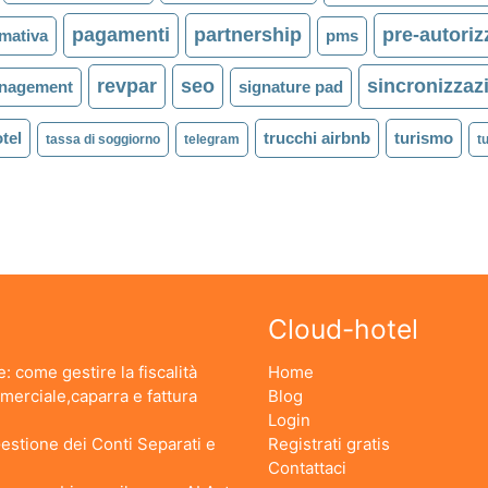
pagamenti
partnership
pre-autoriz
mativa
pms
revpar
seo
sincronizzaz
anagement
signature pad
otel
trucchi airbnb
turismo
tassa di soggiorno
telegram
t
Cloud-hotel
: come gestire la fiscalità
Home
erciale,caparra e fattura
Blog
Login
stione dei Conti Separati e
Registrati gratis
Contattaci