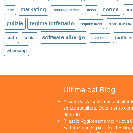
marketing
norma
nor
mac
motori di ricerca
news
pulizie
regime forfettario
revenue m
regione lazio
software albergo
smtp
social
tariffe h
superhost
whatsapp
Ultime dal Blog
Acconti OTA senza dati del cliente
senza sbagliare. Documento comm
differite
Rilascio Aggiornamento: Nuova Ge
Fatturazione Rapida (Split Billing)