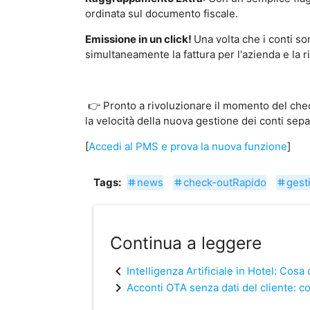
ordinata sul documento fiscale.
Emissione in un click!
Una volta che i conti s
simultaneamente la fattura per l'azienda e la r
👉 Pronto a rivoluzionare il momento del check
la velocità della nuova gestione dei conti sepa
[
Accedi al PMS e prova la nuova funzione
]
Tags:
news
check-outRapido
gest
tag
tag
tag
Continua a leggere
chevron_left
Intelligenza Artificiale in Hotel: Cos
chevron_right
Acconti OTA senza dati del cliente: c