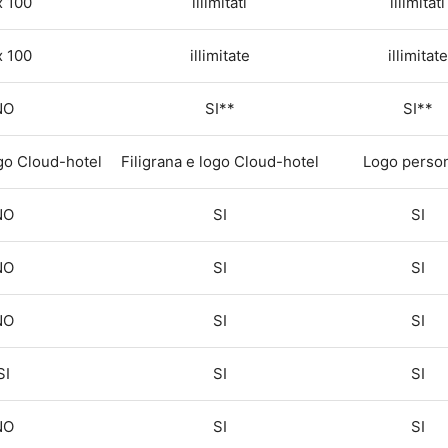
 100
illimitati
illimitati
 100
illimitate
illimitate
NO
SI**
SI**
ogo Cloud-hotel
Filigrana e logo Cloud-hotel
Logo perso
NO
SI
SI
NO
SI
SI
NO
SI
SI
SI
SI
SI
NO
SI
SI