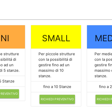
NI
SMALL
MED
e strutture
Per piccole strutture
Per medie
sibilitá di
con la possibilitá di
con la pos
no ad un
gestire fino ad un
gestire fi
i 5 stanze.
massimo di 10
massimo 
stanze.
stanze.
 5 Stanze
fino a 10 Stanze
fino a 
 PREVENTIVO
RICHIEDI PREVENTIVO
RICHIEDI