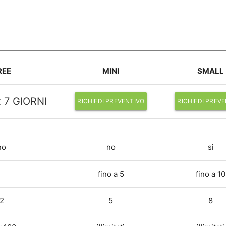
REE
MINI
SMALL
 7 GIORNI
RICHIEDI PREVENTIVO
RICHIEDI PREV
no
no
si
fino a 5
fino a 10
2
5
8