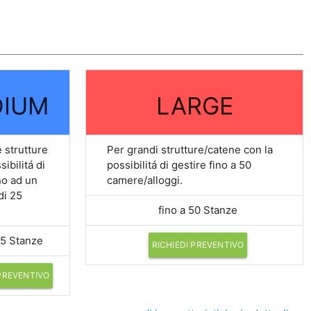
IUM
LARGE
 strutture
Per grandi strutture/catene con la
sibilitá di
possibilitá di gestire fino a 50
no ad un
camere/alloggi.
di 25
fino a 50 Stanze
25 Stanze
RICHIEDI PREVENTIVO
 PREVENTIVO