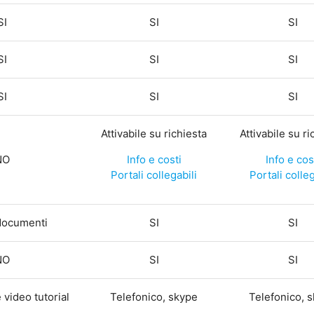
SI
SI
SI
SI
SI
SI
SI
SI
SI
Attivabile su richiesta
Attivabile su ri
NO
Info e costi
Info e cos
Portali collegabili
Portali colleg
documenti
SI
SI
NO
SI
SI
 video tutorial
Telefonico, skype
Telefonico, 