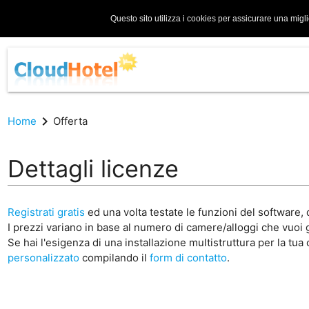
Questo sito utilizza i cookies per assicurare una migl
chevron_right
Home
Offerta
Dettagli licenze
Registrati gratis
ed una volta testate le funzioni del software,
I prezzi variano in base al numero di camere/alloggi che vuoi 
Se hai l'esigenza di una installazione multistruttura per la tu
personalizzato
compilando il
form di contatto
.