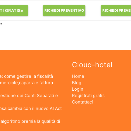
TI GRATIS»
RICHIEDI PREVENTIVO
RICHIEDI PREV
ta
Cloud-hotel
: come gestire la fiscalità
Home
erciale,caparra e fattura
Blog
Login
stione dei Conti Separati e
Registrati gratis
Contattaci
 Cosa cambia con il nuovo AI Act
lgoritmo premia la qualità di