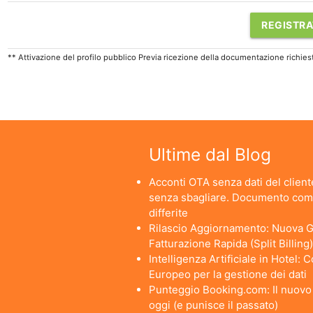
REGISTRA
** Attivazione del profilo pubblico Previa ricezione della documentazione richies
Ultime dal Blog
Acconti OTA senza dati del cliente
senza sbagliare. Documento comm
differite
Rilascio Aggiornamento: Nuova Ge
Fatturazione Rapida (Split Billing)
Intelligenza Artificiale in Hotel:
Europeo per la gestione dei dati
Punteggio Booking.com: Il nuovo a
oggi (e punisce il passato)