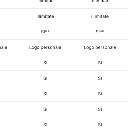
illimitati
illimitati
illimitate
illimitate
SI**
SI**
nale
Logo personale
Logo personale
SI
SI
SI
SI
SI
SI
SI
SI
SI
SI