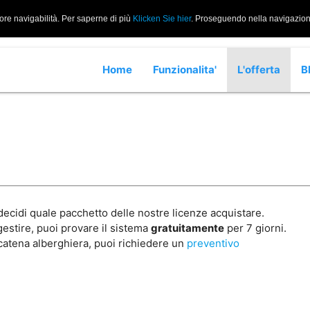
iore navigabilità. Per saperne di più
Klicken Sie hier
. Proseguendo nella navigazione 
Home
Funzionalita'
L'offerta
B
 decidi quale pacchetto delle nostre licenze acquistare.
gestire, puoi provare il sistema
gratuitamente
per 7 giorni.
a catena alberghiera, puoi richiedere un
preventivo