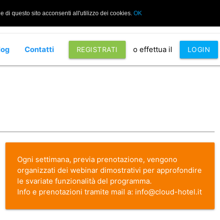
di questo sito acconsenti all'utilizzo dei cookies.
OK
log
Contatti
o effettua il
REGISTRATI
LOGIN
Ogni settimana, previa prenotazione, vengono
organizzati dei webinar dimostrativi per approfondire
le svariate funzionalità del programma.
Info e prenotazioni tramite mail a:
info@cloud-hotel.it