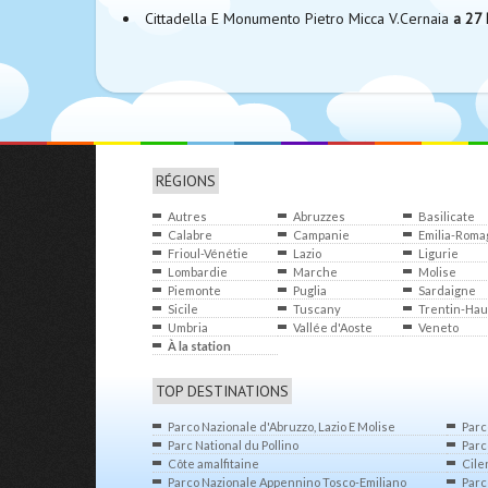
Cittadella E Monumento Pietro Micca V.Cernaia
a 27
RÉGIONS
Autres
Abruzzes
Basilicate
installations à
Calabre
Campanie
Emilia-Roma
l’étranger
Frioul-Vénétie
Lazio
Ligurie
Julienne
Lombardie
Marche
Molise
Piemonte
Puglia
Sardaigne
Sicile
Tuscany
Trentin-Hau
Umbria
Vallée d'Aoste
Adige
Veneto
À la station
touristique
TOP DESTINATIONS
Parco Nazionale d'Abruzzo, Lazio E Molise
Parc
Parc National du Pollino
Parc
Côte amalfitaine
Cile
Parco Nazionale Appennino Tosco-Emiliano
Parc