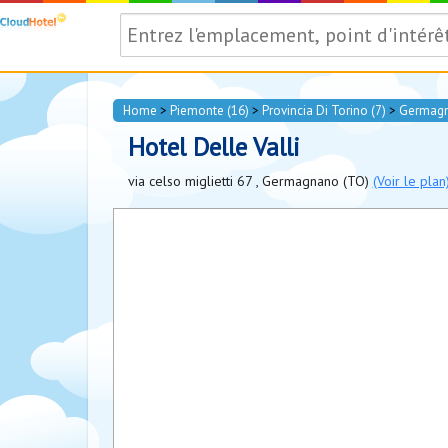
Home
>
Piemonte (16)
>
Provincia Di Torino (7)
>
Germagn
Hotel Delle Valli
via celso miglietti 67
,
Germagnano
(TO)
(Voir le plan