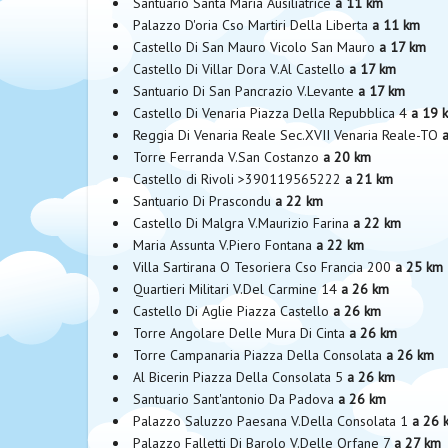
Santuario Santa Maria Ausiliatrice
a 11 km
Palazzo D'oria Cso Martiri Della Liberta
a 11 km
Castello Di San Mauro Vicolo San Mauro
a 17 km
Castello Di Villar Dora V.Al Castello
a 17 km
Santuario Di San Pancrazio V.Levante
a 17 km
Castello Di Venaria Piazza Della Repubblica 4
a 19 
Reggia Di Venaria Reale Sec.XVII Venaria Reale-TO
Torre Ferranda V.San Costanzo
a 20 km
Castello di Rivoli >390119565222
a 21 km
Santuario Di Prascondu
a 22 km
Castello Di Malgra V.Maurizio Farina
a 22 km
Maria Assunta V.Piero Fontana
a 22 km
Villa Sartirana O Tesoriera Cso Francia 200
a 25 km
Quartieri Militari V.Del Carmine 14
a 26 km
Castello Di Aglie Piazza Castello
a 26 km
Torre Angolare Delle Mura Di Cinta
a 26 km
Torre Campanaria Piazza Della Consolata
a 26 km
Al Bicerin Piazza Della Consolata 5
a 26 km
Santuario Sant'antonio Da Padova
a 26 km
Palazzo Saluzzo Paesana V.Della Consolata 1
a 26 
Palazzo Falletti Di Barolo V.Delle Orfane 7
a 27 km