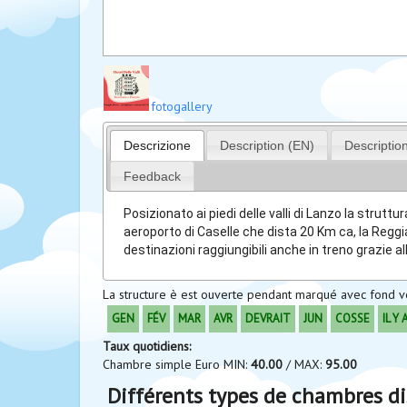
fotogallery
Descrizione
Description (EN)
Descriptio
Feedback
Posizionato ai piedi delle valli di Lanzo la struttu
aeroporto di Caselle che dista 20 Km ca, la Reggia
destinazioni raggiungibili anche in treno grazie a
La structure è est ouverte pendant marqué avec fond v
GEN
FÉV
MAR
AVR
DEVRAIT
JUN
COSSE
IL Y 
Taux quotidiens:
Chambre simple Euro MIN:
40.00
/ MAX:
95.00
Différents types de chambres d