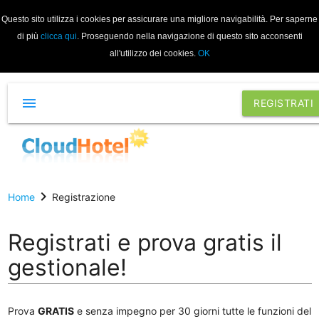
Questo sito utilizza i cookies per assicurare una migliore navigabilità. Per saperne
di più
clicca qui
. Proseguendo nella navigazione di questo sito acconsenti
all'utilizzo dei cookies.
OK
menu
REGISTRATI
chevron_right
Home
Registrazione
Registrati e prova gratis il
gestionale!
Prova
GRATIS
e senza impegno per 30 giorni tutte le funzioni del