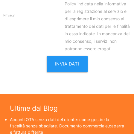
Policy indicata nella informativa
per la registrazione al servizio e
Privacy
di esprimere il mio consenso al
trattamento dei dati per le finalità
in essa indicate. In mancanza del
mio consenso, i servizi non
potranno essere erogati.
Ultime dal Blog
Acconti OTA senza dati del cliente: come gestire la
fiscalità senza sbagliare. Documento commerciale,caparra
e fattura differite