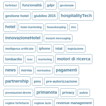
funzionalità
gdpr
forfettari
gestionale
hospitalityTech
gestione hotel
giubileo 2015
hotel
hotel marketing
housekeeping
imo
innovazioneHotel
instant messaging
iphone
istat
intelligenza artificiale
legislazione
motori di ricerca
lombardia
mac
marketing
news
pagamenti
norma
normativa
partnership
pms
pre-autorizzazione
primanota
privacy
prenotazioni dirette
pulizie
revenue management
regime forfettario
regione lazio