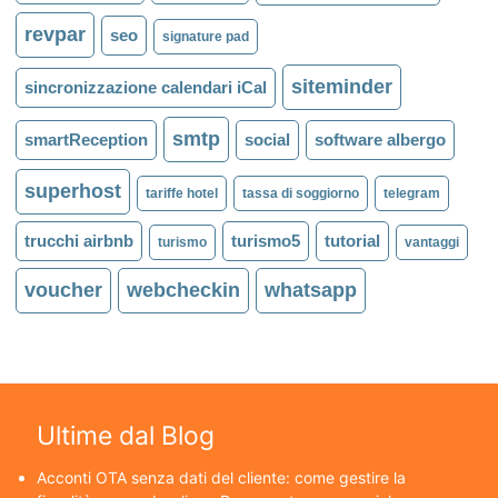
revpar
seo
signature pad
siteminder
sincronizzazione calendari iCal
smtp
smartReception
social
software albergo
superhost
tariffe hotel
tassa di soggiorno
telegram
trucchi airbnb
turismo5
tutorial
turismo
vantaggi
voucher
webcheckin
whatsapp
Ultime dal Blog
Acconti OTA senza dati del cliente: come gestire la