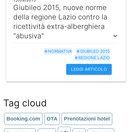
Giubileo 2015, nuove norme
della regione Lazio contro la
ricettività extra-alberghiera
"abusiva"
expand_more
NORMATIVA
GIUBILEO 2015
tag
tag
REGIONE LAZIO
tag
LEGGI ARTICOLO
Tag cloud
Booking.com
OTA
Prenotazioni hotel