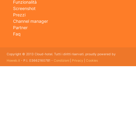
Funzionalità
Screenshot
Prezzi
Channel manager
Partner
Faq
Copyright © 2013 Cloud-hotel. Tutti i diritti riservati. proudly powered by
Hsweb.it
- P.I. 03662160781 -
Condizioni
|
Privacy
|
Cookies
Sei alla ricerca di un buon software per il tuo Hotel? Il software gestionale hotel completo e
flessibile che soddisfa e esigenze di organizzazione e controllo delle strutture ricettive con
booking online e revenue management, cloud hotel e' un software gestionale completo e
facile da usare per hotel, b&b, agriturismi, campeggi, case vacanze. Il gestionale b&b che
cercavi semplice da usare esiste ed è cloud!
E' lo strumento perfetto per la gestione online di piccoli e grandi Hotel, Alberghi, bed and
breakfast, Agriturismi, Pensioni, Affittacamere; tra le sue funzioni principali: catalogo
camere, planning prenotazioni, rubrica clienti, schedine di pubblica sicurezza, modelli istat
mensile e giornaliero, web checkin.
Programma gestionale alberghiero per strutture ricettive economico adatto per hotel bed
and breakfast ed agriturismo con tutte le funzioni dei grandi gestionali ad un prezzo