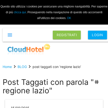
Questo sito utilizza i cookies per assicurare una migliore navigabilità. Per saperne
di più
clicca qui
. Proseguendo nella navigazione di questo sito acconsenti
all'utilizzo dei cookies.
OK
menu
REGISTRATI
LOGIN
chevron_right
chevron_right
Home
BLOG
post taggati con 'regione lazio'
Post Taggati con parola "
tag
regione lazio"
15/09/2015