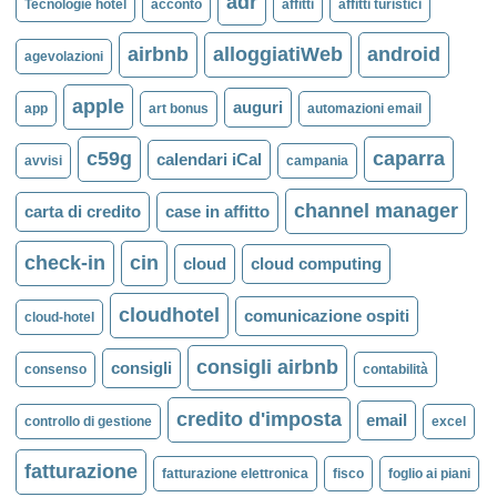
adr
Tecnologie hotel
acconto
affitti
affitti turistici
airbnb
alloggiatiWeb
android
agevolazioni
apple
auguri
app
art bonus
automazioni email
c59g
caparra
calendari iCal
avvisi
campania
channel manager
carta di credito
case in affitto
check-in
cin
cloud
cloud computing
cloudhotel
comunicazione ospiti
cloud-hotel
consigli airbnb
consigli
consenso
contabilità
credito d'imposta
email
controllo di gestione
excel
fatturazione
fatturazione elettronica
fisco
foglio ai piani