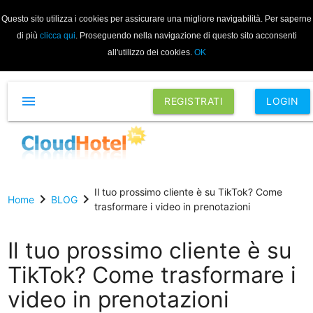
Questo sito utilizza i cookies per assicurare una migliore navigabilità. Per saperne
di più
clicca qui
. Proseguendo nella navigazione di questo sito acconsenti
all'utilizzo dei cookies.
OK
menu
REGISTRATI
LOGIN
Il tuo prossimo cliente è su TikTok? Come
chevron_right
chevron_right
Home
BLOG
trasformare i video in prenotazioni
Il tuo prossimo cliente è su
TikTok? Come trasformare i
video in prenotazioni