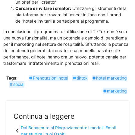
un brief per i creator.
Cercare e invitare i creator:
Utilizzare gli strumenti della
piattaforma per trovare influencer in linea con il brand
dell'hotel e invitarli a partecipare al programma.
In conclusione, il programma di affiliazione di TikTok non è solo
una nuova funzionalità, ma un potenziale cambio di paradigma
per il marketing nel settore dell'ospitalità. Sfruttando la potenza
dei contenuti generati dai creator e un modello basato sulle
performance, gli hotel hanno ora un nuovo, potente canale per
trasformare l'intrattenimento in prenotazioni reali.
Tags:
Prenotazioni hotel
tiktok
hotel marketing
tag
tag
tag
social
tag
marketing
tag
Continua a leggere
Dal Benvenuto al Ringraziamento: i modelli Email
chevron_left
per stupire i tuoi Ospiti