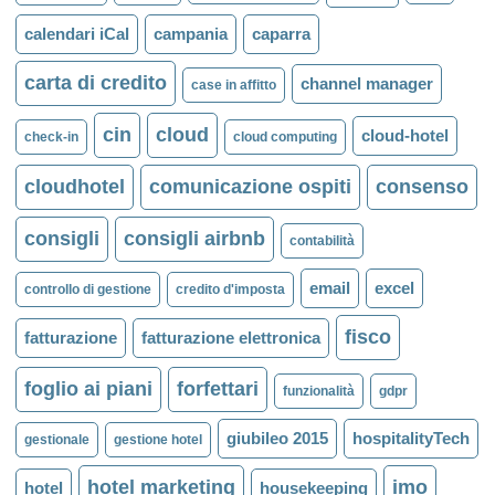
calendari iCal
campania
caparra
carta di credito
channel manager
case in affitto
cin
cloud
cloud-hotel
check-in
cloud computing
cloudhotel
comunicazione ospiti
consenso
consigli
consigli airbnb
contabilità
email
excel
controllo di gestione
credito d'imposta
fisco
fatturazione
fatturazione elettronica
foglio ai piani
forfettari
funzionalità
gdpr
giubileo 2015
hospitalityTech
gestionale
gestione hotel
hotel marketing
imo
hotel
housekeeping