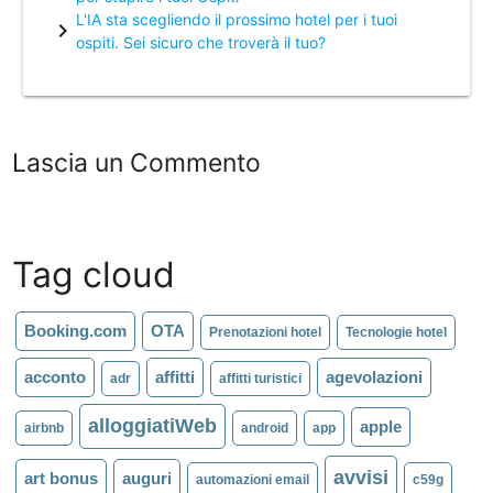
L'IA sta scegliendo il prossimo hotel per i tuoi
chevron_right
ospiti. Sei sicuro che troverà il tuo?
Lascia un Commento
Tag cloud
Booking.com
OTA
Prenotazioni hotel
Tecnologie hotel
acconto
affitti
agevolazioni
adr
affitti turistici
alloggiatiWeb
apple
airbnb
android
app
avvisi
art bonus
auguri
automazioni email
c59g