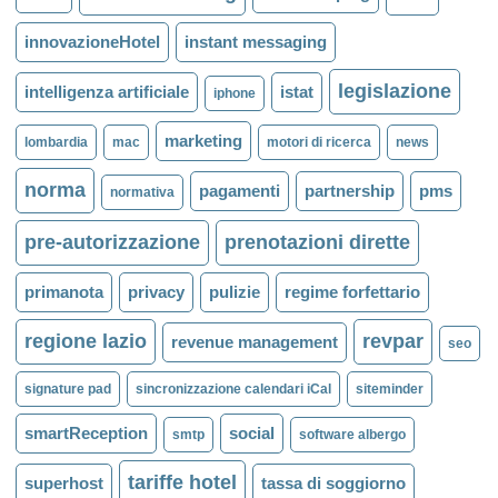
innovazioneHotel
instant messaging
legislazione
intelligenza artificiale
istat
iphone
marketing
lombardia
mac
motori di ricerca
news
norma
pagamenti
partnership
pms
normativa
pre-autorizzazione
prenotazioni dirette
primanota
privacy
pulizie
regime forfettario
regione lazio
revpar
revenue management
seo
signature pad
sincronizzazione calendari iCal
siteminder
smartReception
social
smtp
software albergo
tariffe hotel
superhost
tassa di soggiorno