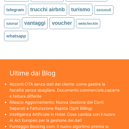
trucchi airbnb
turismo
telegram
turismo5
vantaggi
voucher
tutorial
webcheckin
whatsapp
Ultime dal Blog
Acconti OTA senza dati del cliente: come gestire la
fiscalità senza sbagliare. Documento commerciale,caparra
e fattura differite
Rilascio Aggiornamento: Nuova Gestione dei Conti
Separati e Fatturazione Rapida (Split Billing)
Intelligenza Artificiale in Hotel: Cosa cambia con il nuovo
AI Act Europeo per la gestione dei dati
Punteggio Booking.com: Il nuovo algoritmo premia la