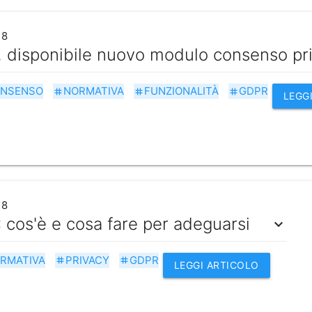
18
 disponibile nuovo modulo consenso pr
NSENSO
NORMATIVA
FUNZIONALITÀ
GDPR
tag
tag
tag
LEGG
18
cos'è e cosa fare per adeguarsi
expand_more
RMATIVA
PRIVACY
GDPR
tag
tag
LEGGI ARTICOLO