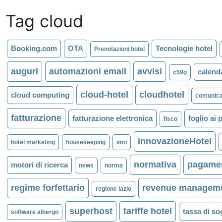
Tag cloud
Booking.com
OTA
Tecnologie hotel
Prenotazioni hotel
auguri
automazioni email
avvisi
calenda
c59g
cloud-hotel
cloudhotel
cloud computing
comunica
fatturazione
fatturazione elettronica
foglio ai 
fisco
innovazioneHotel
hotel marketing
housekeeping
imo
normativa
pagame
motori di ricerca
news
norma
regime forfettario
revenue managem
regione lazio
superhost
tariffe hotel
tassa di s
software albergo