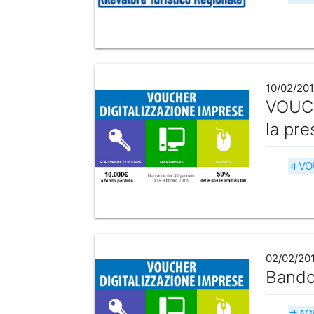
10/02/20
VOUCH
la pr
VO
tag
02/02/20
Bando
AG
tag