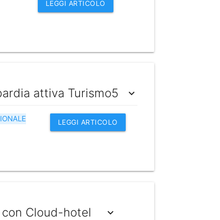
LEGGI ARTICOLO
ardia attiva Turismo5
expand_more
IONALE
LEGGI ARTICOLO
e con Cloud-hotel
expand_more