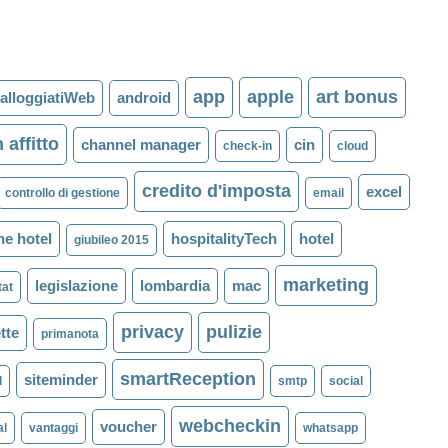
app
apple
art bonus
alloggiatiWeb
android
 affitto
channel manager
cin
check-in
cloud
credito d'imposta
excel
controllo di gestione
email
ne hotel
hospitalityTech
hotel
giubileo 2015
marketing
legislazione
lombardia
mac
tat
privacy
pulizie
tte
primanota
smartReception
siteminder
l
smtp
social
webcheckin
voucher
al
vantaggi
whatsapp