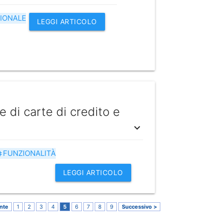
IONALE
LEGGI ARTICOLO
e di carte di credito e
expand_more
FUNZIONALITÀ
ag
LEGGI ARTICOLO
nte
1
2
3
4
5
6
7
8
9
Successivo >