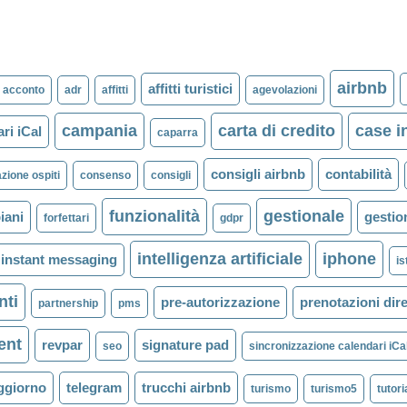
airbnb
affitti turistici
acconto
adr
affitti
agevolazioni
campania
carta di credito
case in
ri iCal
caparra
consigli airbnb
contabilità
zione ospiti
consenso
consigli
funzionalità
gestionale
piani
gestio
forfettari
gdpr
intelligenza artificiale
iphone
instant messaging
is
nti
pre-autorizzazione
prenotazioni dire
partnership
pms
ent
revpar
signature pad
seo
sincronizzazione calendari iCa
oggiorno
telegram
trucchi airbnb
turismo
turismo5
tutori