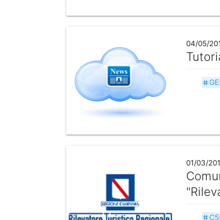
04/05/20
Tutori
GE
tag
01/03/20
Comuni
"Rilev
C5
tag