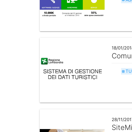
18/01/201
Comun
TU
tag
28/11/201
SiteMi