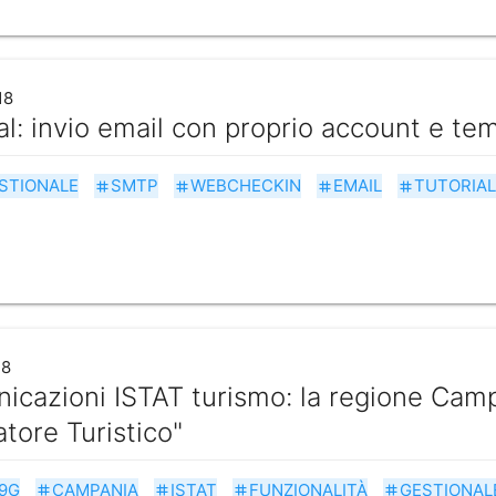
18
al: invio email con proprio account e te
STIONALE
SMTP
WEBCHECKIN
EMAIL
TUTORIAL
tag
tag
tag
tag
18
cazioni ISTAT turismo: la regione Campa
atore Turistico"
9G
CAMPANIA
ISTAT
FUNZIONALITÀ
GESTIONAL
tag
tag
tag
tag