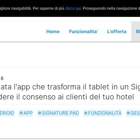
igliore navigabilità. Per saperne di più
clicca qui
. Proseguendo nella navigazione di 
Home
Funzionalita'
L'offerta
B
18
iata l'app che trasforma il tablet in un S
dere il consenso ai clienti del tuo hotel
DROID
APP
SIGNATURE PAD
FUNZIONALITÀ
GES
tag
tag
tag
tag