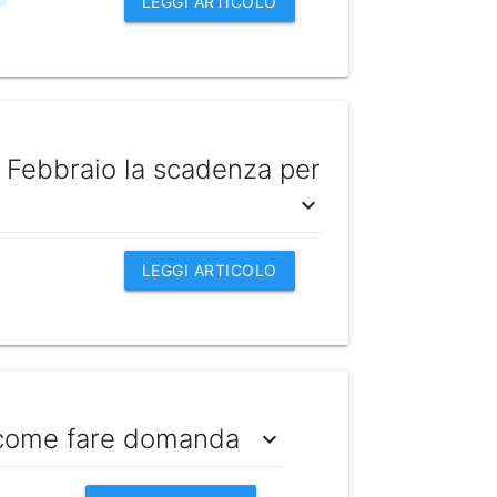
LEGGI ARTICOLO
Febbraio la scadenza per
expand_more
LEGGI ARTICOLO
 come fare domanda
expand_more