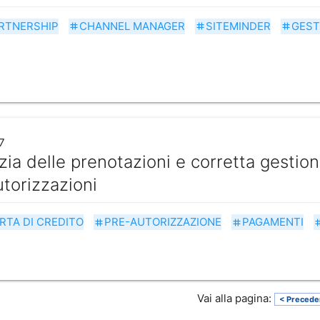
RTNERSHIP
CHANNEL MANAGER
SITEMINDER
GEST
tag
tag
tag
7
ia delle prenotazioni e corretta gestion
torizzazioni
RTA DI CREDITO
PRE-AUTORIZZAZIONE
PAGAMENTI
tag
tag
t
Vai alla pagina:
< Precede