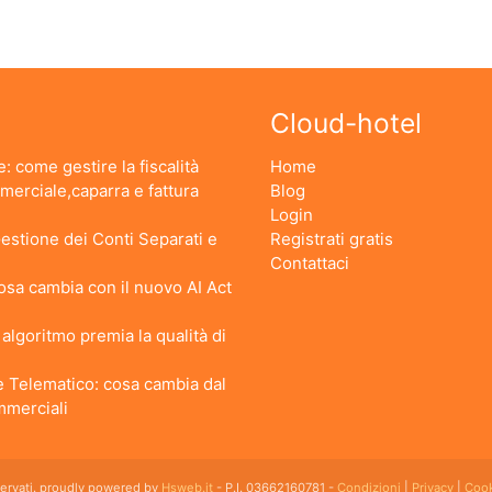
Cloud-hotel
: come gestire la fiscalità
Home
erciale,caparra e fattura
Blog
Login
stione dei Conti Separati e
Registrati gratis
Contattaci
 Cosa cambia con il nuovo AI Act
lgoritmo premia la qualità di
 Telematico: cosa cambia dal
ommerciali
iservati. proudly powered by
Hsweb.it
- P.I. 03662160781 -
Condizioni
|
Privacy
|
Cook