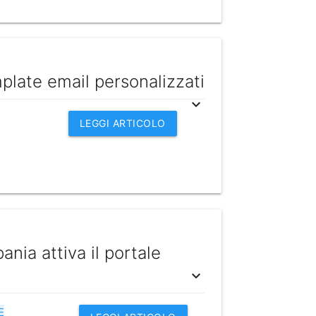
mplate email personalizzati
expand_more
LEGGI ARTICOLO
nia attiva il portale
expand_more
E