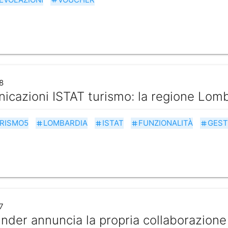
8
icazioni ISTAT turismo: la regione Lomb
RISMO5
LOMBARDIA
ISTAT
FUNZIONALITÀ
GEST
tag
tag
tag
tag
7
nder annuncia la propria collaborazion