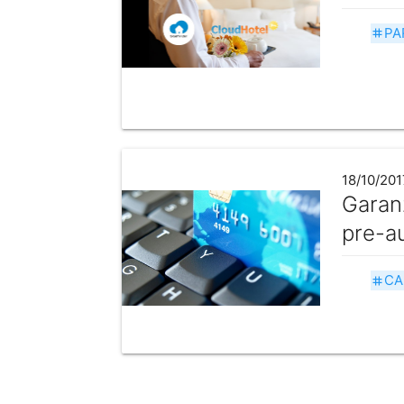
PA
tag
18/10/201
Garanz
pre-au
CA
tag