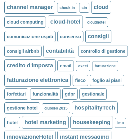
channel manager
cloud
check-in
cin
cloud-hotel
cloud computing
cloudhotel
consigli
comunicazione ospiti
consenso
contabilità
consigli airbnb
controllo di gestione
credito d'imposta
email
excel
fatturazione
fatturazione elettronica
fisco
foglio ai piani
forfettari
funzionalità
gdpr
gestionale
hospitalityTech
gestione hotel
giubileo 2015
hotel marketing
housekeeping
hotel
imo
innovazioneHotel
instant messaging