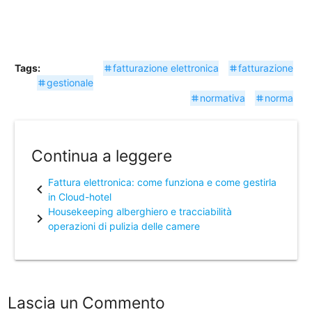
Tags:
fatturazione elettronica
fatturazione
tag
tag
gestionale
tag
normativa
norma
tag
tag
Continua a leggere
Fattura elettronica: come funziona e come gestirla
chevron_left
in Cloud-hotel
Housekeeping alberghiero e tracciabilità
chevron_right
operazioni di pulizia delle camere
Lascia un Commento