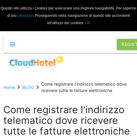
Questo sito utilizza i cookies per assicurare una migliore navigabilità. Per saperne
di più
clicca qui
. Proseguendo nella navigazione di questo sito acconsenti
all'utilizzo dei cookies.
OK
menu
REGIS
Come registrare l'indirizzo telematico dove
chevron_right
chevron_right
Home
BLOG
ricevere tutte le fatture elettroniche
Come registrare l'indirizzo
telematico dove ricevere
tutte le fatture elettroniche