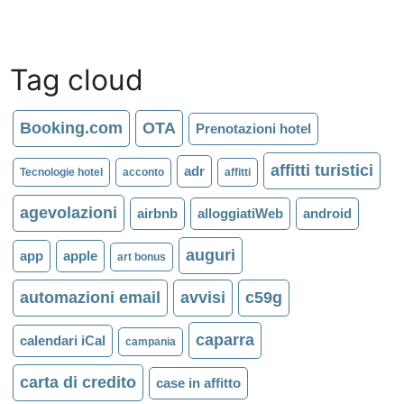
Tag cloud
Booking.com
OTA
Prenotazioni hotel
affitti turistici
adr
Tecnologie hotel
acconto
affitti
agevolazioni
airbnb
alloggiatiWeb
android
auguri
app
apple
art bonus
automazioni email
avvisi
c59g
caparra
calendari iCal
campania
carta di credito
case in affitto