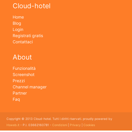
Cloud-hotel
Home
Blog
Login
Registrati gratis
Contattaci
About
Funzionalità
Screenshot
Prezzi
Channel manager
Partner
Faq
Copyright © 2013 Cloud-hotel. Tutti i diritti riservati. proudly powered by
Hsweb.it
- P.I. 03662160781 -
Condizioni
|
Privacy
|
Cookies