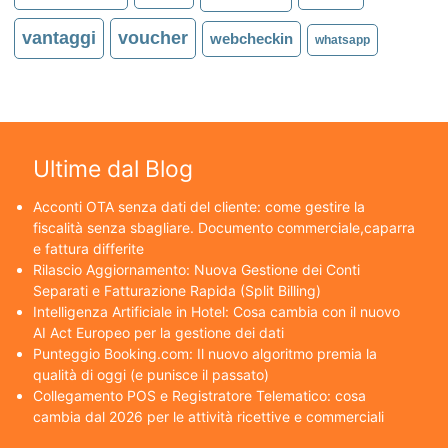
vantaggi
voucher
webcheckin
whatsapp
Ultime dal Blog
Acconti OTA senza dati del cliente: come gestire la
fiscalità senza sbagliare. Documento commerciale,caparra
e fattura differite
Rilascio Aggiornamento: Nuova Gestione dei Conti
Separati e Fatturazione Rapida (Split Billing)
Intelligenza Artificiale in Hotel: Cosa cambia con il nuovo
AI Act Europeo per la gestione dei dati
Punteggio Booking.com: Il nuovo algoritmo premia la
qualità di oggi (e punisce il passato)
Collegamento POS e Registratore Telematico: cosa
cambia dal 2026 per le attività ricettive e commerciali