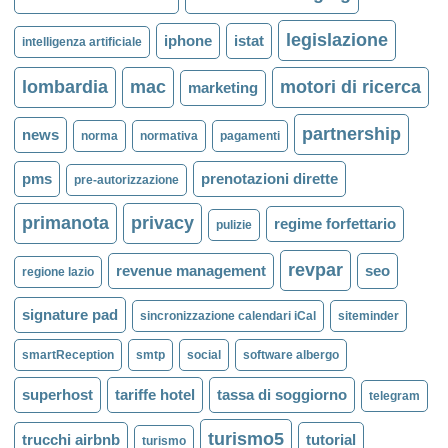
legislazione
iphone
istat
intelligenza artificiale
lombardia
mac
motori di ricerca
marketing
partnership
news
norma
normativa
pagamenti
pms
prenotazioni dirette
pre-autorizzazione
primanota
privacy
regime forfettario
pulizie
revpar
revenue management
seo
regione lazio
signature pad
sincronizzazione calendari iCal
siteminder
smartReception
smtp
social
software albergo
superhost
tariffe hotel
tassa di soggiorno
telegram
turismo5
trucchi airbnb
tutorial
turismo