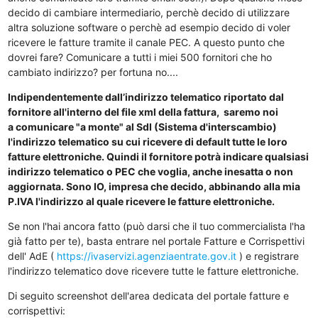
decido di cambiare intermediario, perchè decido di utilizzare
altra soluzione software o perchè ad esempio decido di voler
ricevere le fatture tramite il canale PEC. A questo punto che
dovrei fare? Comunicare a tutti i miei 500 fornitori che ho
cambiato indirizzo? per fortuna no....
Indipendentemente dall’indirizzo telematico riportato dal
fornitore all'interno del file xml della fattura, saremo noi
a comunicare "a monte" al SdI (Sistema d'interscambio)
l'indirizzo telematico su cui ricevere di default tutte le loro
fatture elettroniche. Quindi il fornitore potrà indicare qualsiasi
indirizzo telematico o PEC che voglia, anche inesatta o non
aggiornata. Sono IO, impresa che decido, abbinando alla mia
P.IVA l'indirizzo al quale ricevere le fatture elettroniche.
Se non l'hai ancora fatto (può darsi che il tuo commercialista l'ha
già fatto per te), basta entrare nel portale Fatture e Corrispettivi
dell' AdE (
https://ivaservizi.agenziaentrate.gov.it
) e registrare
l'indirizzo telematico dove ricevere tutte le fatture elettroniche.
Di seguito screenshot dell'area dedicata del portale fatture e
corrispettivi: