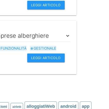
LEGGI ARTICOLO
imprese alberghiere
expand_more
FUNZIONALITÀ
GESTIONALE
g
tag
LEGGI ARTICOLO
alloggiatiWeb
android
app
ioni
airbnb