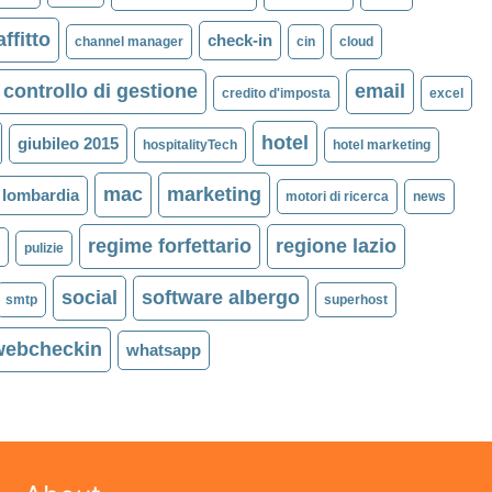
ffitto
check-in
channel manager
cin
cloud
controllo di gestione
email
credito d'imposta
excel
hotel
giubileo 2015
hospitalityTech
hotel marketing
mac
marketing
lombardia
motori di ricerca
news
regime forfettario
regione lazio
y
pulizie
social
software albergo
smtp
superhost
webcheckin
whatsapp