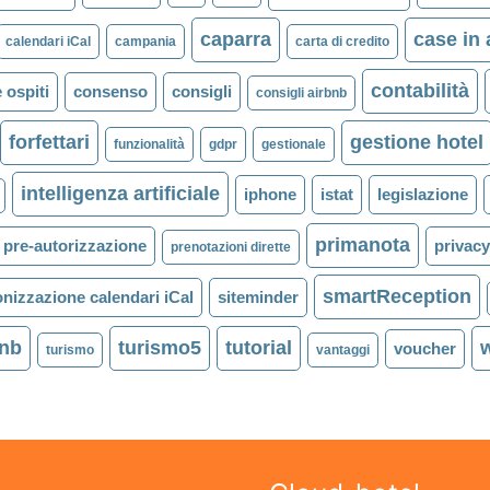
caparra
case in a
calendari iCal
campania
carta di credito
contabilità
 ospiti
consenso
consigli
consigli airbnb
forfettari
gestione hotel
funzionalità
gdpr
gestionale
intelligenza artificiale
iphone
istat
legislazione
primanota
pre-autorizzazione
privac
prenotazioni dirette
smartReception
onizzazione calendari iCal
siteminder
bnb
turismo5
tutorial
voucher
turismo
vantaggi