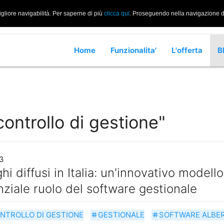
igliore navigabilità. Per saperne di più
clicca qui
. Proseguendo nella navigazione di 
Home
Funzionalita'
L'offerta
B
controllo di gestione"
3
hi diffusi in Italia: un'innovativo modello
nziale ruolo del software gestionale
NTROLLO DI GESTIONE
GESTIONALE
SOFTWARE ALBE
tag
tag