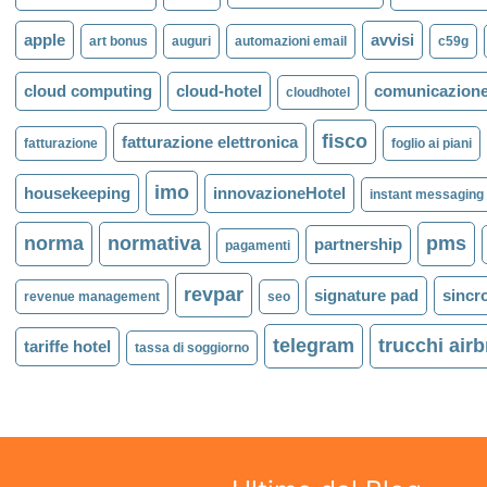
apple
avvisi
art bonus
auguri
automazioni email
c59g
cloud computing
cloud-hotel
comunicazione
cloudhotel
fisco
fatturazione elettronica
fatturazione
foglio ai piani
imo
housekeeping
innovazioneHotel
instant messaging
norma
normativa
pms
partnership
pagamenti
revpar
signature pad
sincr
revenue management
seo
telegram
trucchi air
tariffe hotel
tassa di soggiorno