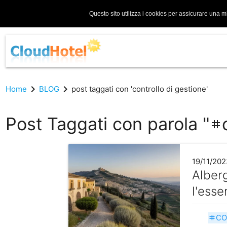
Questo sito utilizza i cookies per assicurare una m
chevron_right
chevron_right
Home
BLOG
post taggati con 'controllo di gestione'
Post Taggati con parola "
tag
19/11/202
Alberg
l'esse
CO
tag