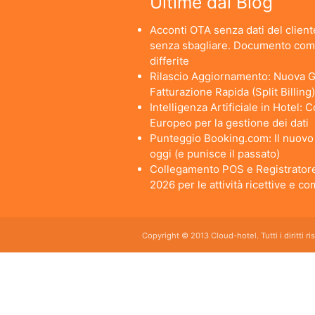
Ultime dal Blog
Acconti OTA senza dati del cliente
senza sbagliare. Documento comm
differite
Rilascio Aggiornamento: Nuova Ge
Fatturazione Rapida (Split Billing)
Intelligenza Artificiale in Hotel:
Europeo per la gestione dei dati
Punteggio Booking.com: Il nuovo a
oggi (e punisce il passato)
Collegamento POS e Registratore
2026 per le attività ricettive e c
Copyright © 2013 Cloud-hotel. Tutti i diritti r
Sei alla ricerca di un buon software per il tuo Hotel? Il software gestionale hotel completo e
da usare per hotel, b&b, agriturismi, campeggi, case vacanze. Il gestionale b&b che cercavi s
E' lo strumento perfetto per la gestione online di piccoli e grandi Hotel, Alberghi, bed and brea
giornaliero, web checkin.