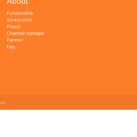
About
Funzionalità
Screenshot
Prezzi
Channel manager
Partner
Faq
ies
 booking online e revenue management, cloud hotel e' un software gestionale completo e facile
ning prenotazioni, rubrica clienti, schedine di pubblica sicurezza, modelli istat mensile e