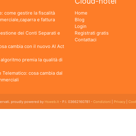
Cloud-hotel
: come gestire la fiscalità
Home
erciale,caparra e fattura
Blog
Login
stione dei Conti Separati e
Registrati gratis
Contattaci
 Cosa cambia con il nuovo AI Act
lgoritmo premia la qualità di
 Telematico: cosa cambia dal
ommerciali
iservati. proudly powered by
Hsweb.it
- P.I. 03662160781 -
Condizioni
|
Privacy
|
Cook
 flessibile che soddisfa e esigenze di organizzazione e controllo delle strutture ricettive con
emplice da usare esiste ed è cloud!
kfast, Agriturismi, Pensioni, Affittacamere; tra le sue funzioni principali: catalogo camere, plan