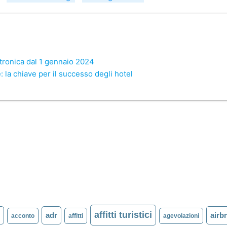
ettronica dal 1 gennaio 2024
: la chiave per il successo degli hotel
affitti turistici
l
adr
airb
acconto
affitti
agevolazioni