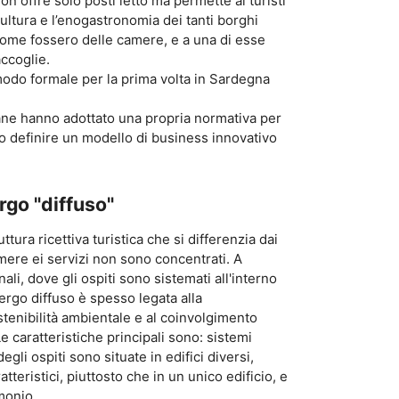
on offre solo posti letto ma permette ai turisti
a cultura e l’enogastronomia dei tanti borghi
 come fossero delle camere, e a una di esse
accoglie.
modo formale per la prima volta in Sardegna
liane hanno adottato una propria normativa per
 definire un modello di business innovativo
rgo "diffuso"
ttura ricettiva turistica che si differenzia dai
amere ei servizi non sono concentrati. A
li, dove gli ospiti sono sistemati all'interno
bergo diffuso è spesso legata alla
ostenibilità ambientale e al coinvolgimento
e caratteristiche principali sono: sistemi
egli ospiti sono situate in edifici diversi,
tteristici, piuttosto che in un unico edificio, e
monio.