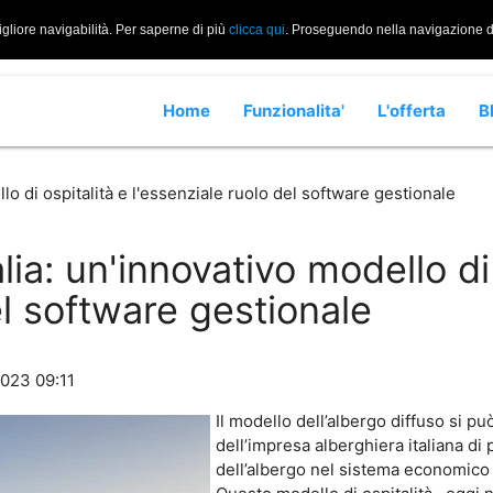
igliore navigabilità. Per saperne di più
clicca qui
. Proseguendo nella navigazione di 
Home
Funzionalita'
L'offerta
B
ello di ospitalità e l'essenziale ruolo del software gestionale
alia: un'innovativo modello di
el software gestionale
2023 09:11
Il modello dell’albergo diffuso si 
dell’impresa alberghiera italiana di
dell’albergo nel sistema economico e