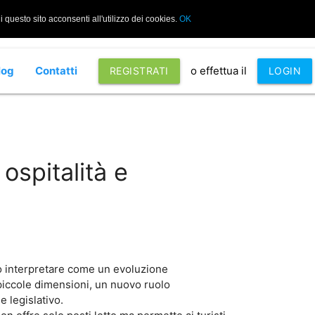
questo sito acconsenti all'utilizzo dei cookies.
OK
log
Contatti
o effettua il
REGISTRATI
LOGIN
 ospitalità e
può interpretare come un evoluzione
 piccole dimensioni, un nuovo ruolo
 legislativo.