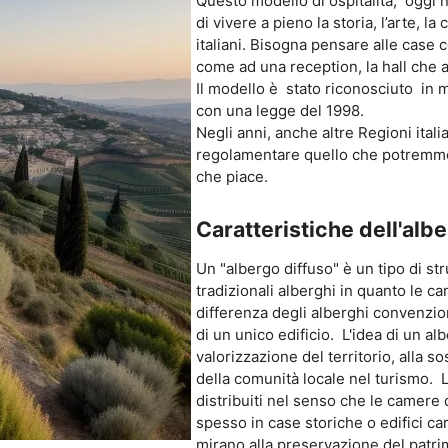
Questo modello di ospitalità, oggi n
di vivere a pieno la storia, l’arte, l
italiani. Bisogna pensare alle case
come ad una reception, la hall che 
Il modello è stato riconosciuto in 
con una legge del 1998.
Negli anni, anche altre Regioni ita
regolamentare quello che potremmo
che piace.
Caratteristiche dell'albe
Un "albergo diffuso" è un tipo di stru
tradizionali alberghi in quanto le c
differenza degli alberghi convenziona
di un unico edificio. L'idea di un al
valorizzazione del territorio, alla s
della comunità locale nel turismo. L
distribuiti nel senso che le camere d
spesso in case storiche o edifici cara
mirano alla preservazione del patri