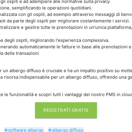
gli ospiti e ad adempiere alle normative sulla privacy.
ione, semplificando le operazioni quotidiani.
izzata con gli ospiti, ad esempio attraverso messaggi di benv
back da parte degli ospiti per migliorare costantemente i servizi.
ralizzare e gestire tutte le prenotazioni in un'unica piattaform
che degli ospiti, migliorando l'esperienza complessiva.
generando automaticamente le fatture in base alle prenotazioni e
ia delle transazioni
 un albergo diffuso è cruciale e ha un impatto positivo su moltep
 risorsa indispensabile per un albergo diffuso, offrendo una ge
e le funzionalità e scopri tutti i vantaggi del nostro PMS in clou
REGISTRATI GRATIS
software albergo
albergo diffuso
tag
tag