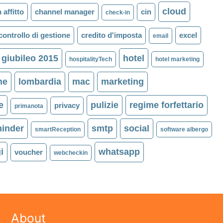
cloud
 affitto
channel manager
cin
check-in
controllo di gestione
credito d'imposta
excel
email
giubileo 2015
hotel
hospitalityTech
hotel marketing
ne
lombardia
mac
marketing
e
pulizie
regime forfettario
privacy
primanota
minder
smtp
social
smartReception
software albergo
i
whatsapp
voucher
webcheckin
About