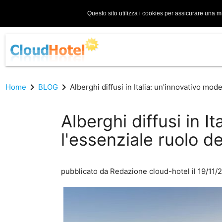
Questo sito utilizza i cookies per assicurare una m
chevron_right
chevron_right
Home
BLOG
Alberghi diffusi in Italia: un'innovativo mod
Alberghi diffusi in It
l'essenziale ruolo d
pubblicato da
Redazione cloud-hotel
il 19/11/