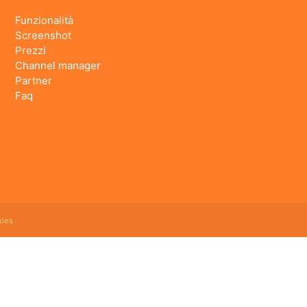
Funzionalità
Screenshot
Prezzi
Channel manager
Partner
Faq
ies
 booking online e revenue management, cloud hotel e' un software gestionale completo e facile
ning prenotazioni, rubrica clienti, schedine di pubblica sicurezza, modelli istat mensile e
olti servizi a supporto dei clienti. Ormai uno dei migliori gestionali alberghieri sul