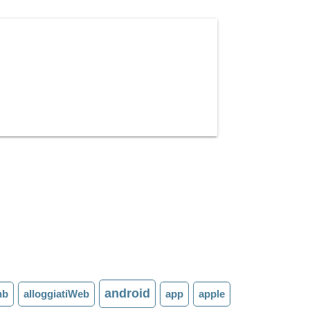
android
nb
alloggiatiWeb
app
apple