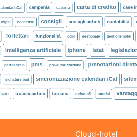
carta di credito
campania
case in
calendari iCal
caparra
consigli
consigli airbnb
contabilità
ospiti
consenso
forfettari
funzionalità
gdpr
gestionale
gestione hotel
intelligenza artificiale
iphone
istat
legislazio
pms
prenotazioni dirett
partnership
pre-autorizzazione
sincronizzazione calendari iCal
site
signature pad
vantagg
gram
trucchi airbnb
turismo
turismo5
tutorial
Cloud-hotel