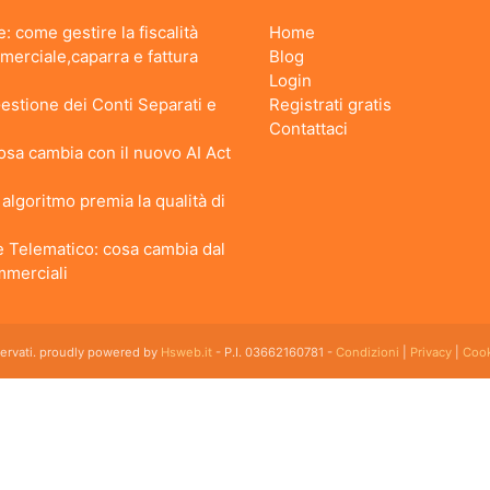
: come gestire la fiscalità
Home
erciale,caparra e fattura
Blog
Login
stione dei Conti Separati e
Registrati gratis
Contattaci
 Cosa cambia con il nuovo AI Act
lgoritmo premia la qualità di
 Telematico: cosa cambia dal
ommerciali
iservati. proudly powered by
Hsweb.it
- P.I. 03662160781 -
Condizioni
|
Privacy
|
Cook
 flessibile che soddisfa e esigenze di organizzazione e controllo delle strutture ricettive con
emplice da usare esiste ed è cloud!
kfast, Agriturismi, Pensioni, Affittacamere; tra le sue funzioni principali: catalogo camere, plan
akfast ed agriturismo con tutte le funzioni dei grandi gestionali ad un prezzo accessibile con m