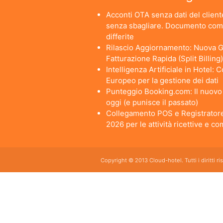
Acconti OTA senza dati del cliente
senza sbagliare. Documento comm
differite
Rilascio Aggiornamento: Nuova Ge
Fatturazione Rapida (Split Billing)
Intelligenza Artificiale in Hotel:
Europeo per la gestione dei dati
Punteggio Booking.com: Il nuovo a
oggi (e punisce il passato)
Collegamento POS e Registratore
2026 per le attività ricettive e c
Copyright © 2013 Cloud-hotel. Tutti i diritti r
Sei alla ricerca di un buon software per il tuo Hotel? Il software gestionale hotel completo e
da usare per hotel, b&b, agriturismi, campeggi, case vacanze. Il gestionale b&b che cercavi s
E' lo strumento perfetto per la gestione online di piccoli e grandi Hotel, Alberghi, bed and brea
giornaliero, web checkin.
Programma gestionale alberghiero per strutture ricettive economico adatto per hotel bed and bre