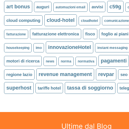
art bonus
c59g
auguri
avvisi
automazioni email
cloud-hotel
cloud computing
cloudhotel
comunicazione 
fatturazione elettronica
fisco
foglio ai piani
fatturazione
innovazioneHotel
housekeeping
imo
instant messaging
pagamenti
motori di ricerca
news
norma
normativa
revenue management
revpar
regione lazio
seo
superhost
tassa di soggiorno
tariffe hotel
tele
Ultime dal Blog