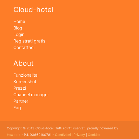
Cloud-hotel
Home
Blog
Login
Registrati gratis
Contattaci
About
Funzionalità
Screenshot
Prezzi
Channel manager
Partner
Faq
Copyright © 2013 Cloud-hotel. Tutti i diritti riservati. proudly powered by
Hsweb.it
- P.I. 03662160781 -
Condizioni
|
Privacy
|
Cookies