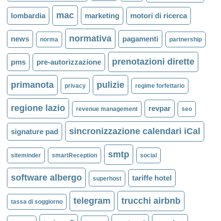
mac
lombardia
marketing
motori di ricerca
normativa
news
pagamenti
norma
partnership
prenotazioni dirette
pms
pre-autorizzazione
primanota
pulizie
privacy
regime forfettario
regione lazio
revpar
revenue management
seo
sincronizzazione calendari iCal
signature pad
smtp
siteminder
smartReception
social
software albergo
tariffe hotel
superhost
telegram
trucchi airbnb
tassa di soggiorno