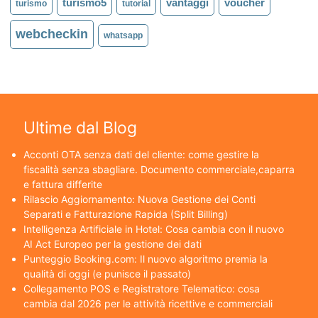
turismo5
vantaggi
voucher
turismo
tutorial
webcheckin
whatsapp
Ultime dal Blog
Acconti OTA senza dati del cliente: come gestire la
fiscalità senza sbagliare. Documento commerciale,caparra
e fattura differite
Rilascio Aggiornamento: Nuova Gestione dei Conti
Separati e Fatturazione Rapida (Split Billing)
Intelligenza Artificiale in Hotel: Cosa cambia con il nuovo
AI Act Europeo per la gestione dei dati
Punteggio Booking.com: Il nuovo algoritmo premia la
qualità di oggi (e punisce il passato)
Collegamento POS e Registratore Telematico: cosa
cambia dal 2026 per le attività ricettive e commerciali