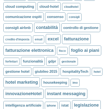
cloud computing
cloud-hotel
cloudhotel
comunicazione ospiti
consenso
consigli
contabilità
consigli airbnb
controllo di gestione
excel
fatturazione
credito d'imposta
email
fatturazione elettronica
foglio ai piani
fisco
funzionalità
gdpr
forfettari
gestionale
gestione hotel
giubileo 2015
hospitalityTech
hotel
hotel marketing
housekeeping
imo
innovazioneHotel
instant messaging
legislazione
intelligenza artificiale
istat
iphone