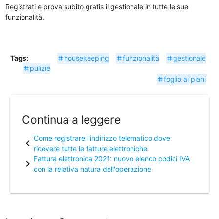
Registrati e prova subito gratis il gestionale in tutte le sue
funzionalità.
Tags:
housekeeping
funzionalità
gestionale
tag
tag
tag
pulizie
tag
foglio ai piani
tag
Continua a leggere
Come registrare l'indirizzo telematico dove
chevron_left
ricevere tutte le fatture elettroniche
Fattura elettronica 2021: nuovo elenco codici IVA
chevron_right
con la relativa natura dell'operazione