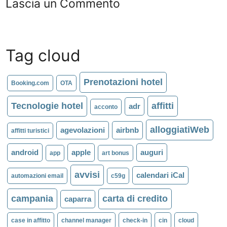
Lascia un Commento
Tag cloud
Prenotazioni hotel
Booking.com
OTA
Tecnologie hotel
affitti
adr
acconto
alloggiatiWeb
agevolazioni
airbnb
affitti turistici
android
apple
auguri
app
art bonus
avvisi
calendari iCal
automazioni email
c59g
campania
carta di credito
caparra
case in affitto
channel manager
check-in
cin
cloud