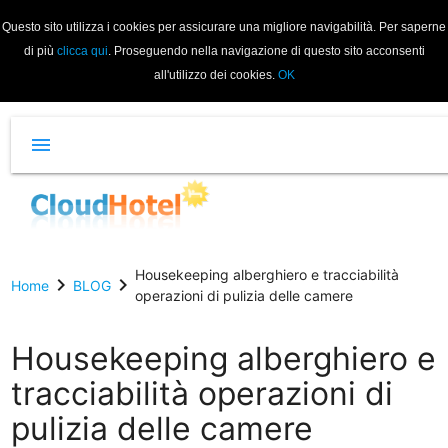
Questo sito utilizza i cookies per assicurare una migliore navigabilità. Per saperne
di più
clicca qui
. Proseguendo nella navigazione di questo sito acconsenti
all'utilizzo dei cookies.
OK
menu
Housekeeping alberghiero e tracciabilità
chevron_right
chevron_right
Home
BLOG
operazioni di pulizia delle camere
Housekeeping alberghiero e
tracciabilità operazioni di
pulizia delle camere